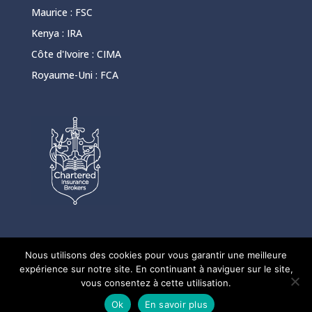
Maurice :
FSC
Kenya :
IRA
Côte d'Ivoire :
CIMA
Royaume-Uni :
FCA
Nous utilisons des cookies pour vous garantir une meilleure
expérience sur notre site. En continuant à naviguer sur le site,
vous consentez à cette utilisation.
Ok
En savoir plus
© Reinsurance Solutions - Powered by
White Koala