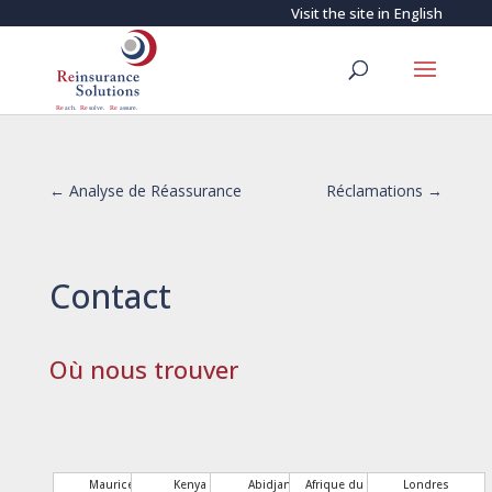
Visit the site in
English
←
Analyse de Réassurance
Réclamations
→
Contact
Où nous trouver
Maurice
Kenya
Abidjan
Afrique du Sud
Londres